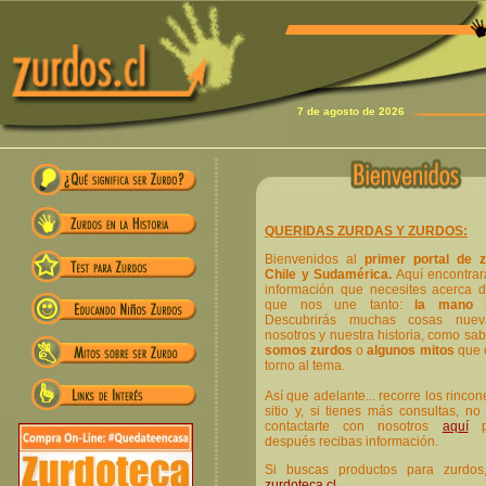
7 de agosto de 2026
QUERIDAS ZURDAS Y ZURDOS:
Bienvenidos al
primer portal de 
Chile y Sudamérica.
Aquí encontrar
información que necesites acerca d
que nos une tanto:
la mano i
Descubrirás muchas cosas nuev
nosotros y nuestra historia, como sa
somos zurdos
o
algunos mitos
que 
torno al tema.
Así que adelante... recorre los rinco
sitio y, si tienes más consultas, n
contactarte con nosotros
aquí
p
después recibas información.
Si buscas productos para zurdos
zurdoteca.cl