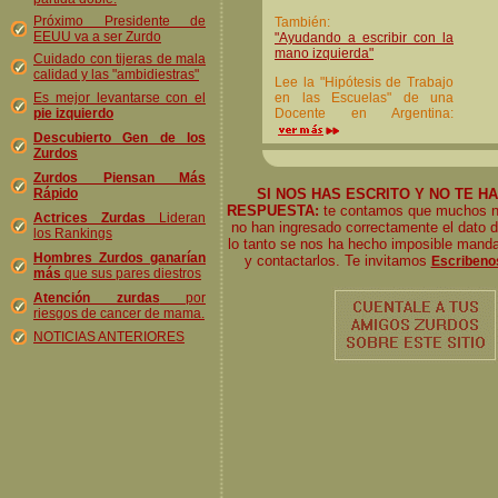
Próximo Presidente de
También:
EEUU va a ser Zurdo
"Ayudando a escribir con la
mano izquierda"
Cuidado con tijeras de mala
calidad y las "ambidiestras"
Lee la "Hipótesis de Trabajo
Es mejor levantarse con el
en las Escuelas" de una
pie izquierdo
Docente en Argentina:
Descubierto Gen de los
Zurdos
Zurdos Piensan Más
Rápido
SI NOS HAS ESCRITO Y NO TE H
RESPUESTA:
te contamos que muchos no
Actrices Zurdas
Lideran
no han ingresado correctamente el dato d
los Rankings
lo tanto se nos ha hecho imposible manda
Hombres Zurdos ganarían
y contactarlos. Te invitamos
Escribeno
más
que sus pares diestros
Atención zurdas
por
riesgos de cancer de mama.
NOTICIAS ANTERIORES