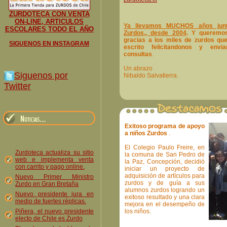
ZURDOTECA CON VENTA
ON-LINE, ARTICULOS
Ya llevamos MUCHOS años junt
ESCOLARES TODO EL AÑO
Zurdos,, desde 2004
. Y queremo
gracias a los miles de zurdos qu
SIGUENOS EN INSTAGRAM
escrito felicitandonos y envi
consultas
.
Un abrazo
Siguenos por
Nibaldo Salvatierra.
Twitter
Exitoso programa de apoyo
a niños Zurdos
.
El Colegio Paulo Freire, en
Zurdoteca actualiza su sitio
la comuna de San Pedro de
web e implementa venta
la Paz, Concepción, decidió
con carrito y pago online.
iniciar un proyecto de
adquisición de artículos para
Nuevo Primer Ministro
zurdos y de guía a sus
Zurdo en Gran Bretaña
alumnos zurdos logrando un
Nuevo presidente jura en
exitoso resultado y una clara
medio de fuertes réplicas.
mejora en el desempeño de
Piñera, el nuevo presidente
los niños.
electo de Chile es Zurdo