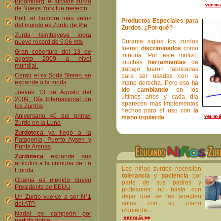
Bloomberg, el alcalde zurdo
de Nueva York fue reelecto
Bolt, el hombre más veloz
Productos Especiales para
del mundo es Zurdo de Pie
Zurdos. ¿Por qué?
Zurda Isimbayeva logra
Durante siglos los zurdos
nuevo record de 5,06 mts
fueron
discriminados
como
Gran cobertura del 13 de
minoría. Por este motivo,
agosto 2009 a nivel
muchas
herramientas
de
mundial.
trabajo fueron fabricadas
Cerati, el ex Soda Stereo, se
para ser usadas con la
expande a la moda
mano derecha. Pero eso
ha
ido cambiando
en los
Jueves 13 de Agosto del
últimos años y cada día
2009, Día Internacional de
aparecen más implementos
los Zurdos
hechos para el uso con
la
Aniversario 40 del primer
mano izquierda
.
Zurdo en la Luna
Zurdoteca
ya llegó a la
Patagonia, Puerto Aysen y
Punta Arenas
Zurdoteca
expande sus
artículos a la comuna de La
Los niños zurdos necesitan
Florida
tolerancia
y
paciencia
por
Obama es elegido nuevo
parte de sus padres y
Presidente de EEUU
profesores; no basta con
dejar que se las arreglen
Un Zurdo vuelve a ser N°1
solos con su mano
del ATP.
izquierda...
Nadal es campeón por
partida doble.