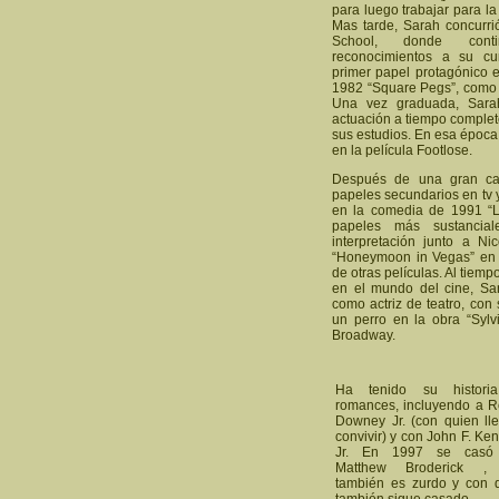
para luego trabajar para l
Mas tarde, Sarah concurri
School, donde cont
reconocimientos a su cur
primer papel protagónico e
1982 “Square Pegs”, como e
Una vez graduada, Sarah
actuación a tiempo complet
sus estudios. En esa época
en la película Footlose.
Después de una gran can
papeles secundarios en tv y
en la comedia de 1991 “L.
papeles más sustancia
interpretación junto a Ni
“Honeymoon in Vegas” en 1
de otras películas. Al tie
en el mundo del cine, Sa
como actriz de teatro, con
un perro en la obra “Sylv
Broadway.
Ha tenido su histori
romances, incluyendo a R
Downey Jr. (con quien ll
convivir) y con John F. Ke
Jr. En 1997 se casó
Matthew Broderick ,
también es zurdo y con 