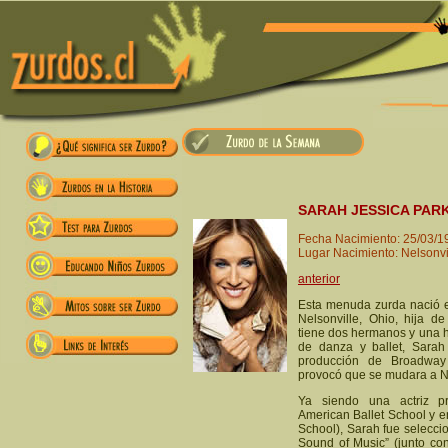
SARAH JESSICA PAR
Fecha Nacimiento: 25/03/1
Lugar Nacimiento: Nelsonvi
anterior
Esta menuda zurda nació 
Nelsonville, Ohio, hija d
tiene dos hermanos y una 
de danza y ballet, Sarah
producción de Broadway 
provocó que se mudara a Ne
Ya siendo una actriz pr
American Ballet School y en
School), Sarah fue selecci
Sound of Music” (junto co