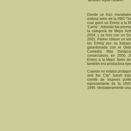
también sigue casado.
Donde se hizo mundialme
exitosa serie de la HBO "Se
cual ganó un Emmy a la Mej
'Carrie '. Además fue prem
la categoría de Mejor Act
2004, y se hizo con un Sc
2001. Parker obtuvo un tot
los Emmy por su trabajo 
galardonada con el Glo
Comedia Más Destaca
consecutivos, en 2000, 2
Emmy a la Mejor Serie de
también era productora eje
Cuando no estaba protagon
and the City” Sarah tra
comité de mujeres polít
representante de la UNI
1995. Verdaderamente una 