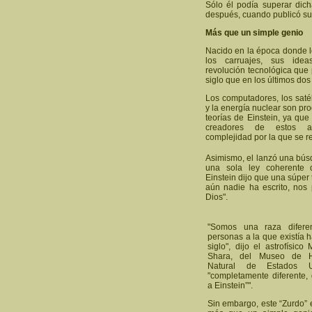
Sólo él podía superar dic
después, cuando publicó su t
Más que un simple genio
Nacido en la época donde 
los carruajes, sus idea
revolución tecnológica qu
siglo que en los últimos dos
Los computadores, los satéli
y la energía nuclear son pr
teorías de Einstein, ya que
creadores de estos ar
complejidad por la que se re
Asimismo, el lanzó una búsq
una sola ley coherente 
Einstein dijo que una súper 
aún nadie ha escrito, nos 
Dios".
"Somos una raza difere
personas a la que existía 
siglo", dijo el astrofísico 
Shara, del Museo de Hi
Natural de Estados U
"completamente diferente,
a Einstein”".
Sin embargo, este “Zurdo” 