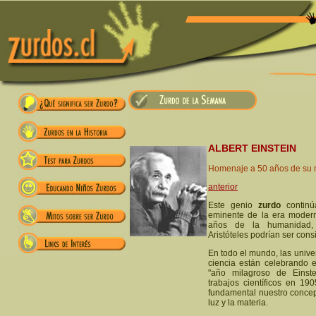
ALBERT EINSTEIN
Homenaje a 50 años de su m
anterior
Este genio
zurdo
continúa
eminente de la era moder
años de la humanidad,
Aristóteles podrían ser con
En todo el mundo, las univ
ciencia están celebrando e
"año milagroso de Einste
trabajos científicos en 1
fundamental nuestro concept
luz y la materia.