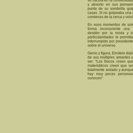
su oficina en la Universidad
y absorto en sus pensami
punta de su sombrilla gol
casas. Si no golpeaba una d
comienzo de la cerca y volví
En esos momentos de sole
forma inconsciente una 
desdén por la moda y lo
particularidades le permit
interrumpido por president
sobre el universo.
Genio y figura, Einstein dej
de sus múltiples amantes 
ser: "Los físicos creen q
matemáticos creen que so
totalmente aislado y aunq
hay muy pocas persona
conocen".