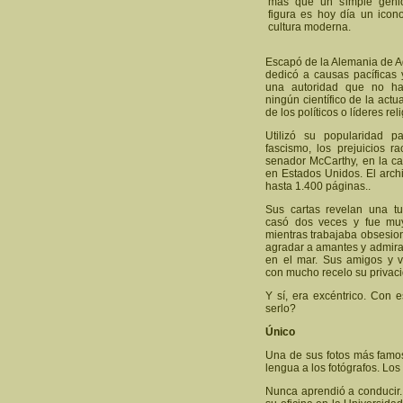
más que un simple geni
figura es hoy día un icon
cultura moderna.
Escapó de la Alemania de Ado
dedicó a causas pacíficas 
una autoridad que no ha
ningún científico de la actu
de los políticos o líderes rel
Utilizó su popularidad p
fascismo, los prejuicios r
senador McCarthy, en la c
en Estados Unidos. El arch
hasta 1.400 páginas..
Sus cartas revelan una tu
casó dos veces y fue muy
mientras trabajaba obsesion
agradar a amantes y admir
en el mar. Sus amigos y v
con mucho recelo su privac
Y sí, era excéntrico. Con 
serlo?
Único
Una de sus fotos más famo
lengua a los fotógrafos. Los
Nunca aprendió a conducir