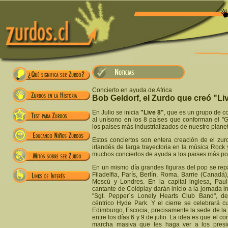
Concierto en ayuda de Africa
Bob Geldorf, el Zurdo que creó "Li
En Julio se inicia
"Live 8"
, que es un grupo de c
al unísono en los 8 países que conforman el "G
los países más industrializados de nuestro plane
Estos conciertos son entera creación de el zu
irlandés de larga trayectoria en la música Rock 
muchos conciertos de ayuda a los paises más po
En un mismo día grandes figuras del pop se rep
Filadelfia, París, Berlín, Roma, Barrie (Canadá
Moscú y Londres. En la capital inglesa, Pau
cantante de Coldplay darán inicio a la jornada i
"Sgt. Pepper´s Lonely Hearts Club Band", de
céntrico Hyde Park. Y el cierre se celebrará c
Edimburgo, Escocia, precisamente la sede de la
entre los días 6 y 9 de julio. La idea es que el c
marcha masiva que les haga ver a los presi