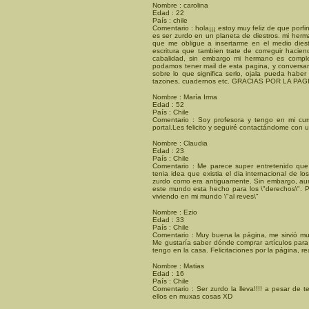
Nombre : carolina
Edad : 22
País : chile
Comentario : hola¡¡¡ estoy muy feliz de que po
es ser zurdo en un planeta de diestros. mi her
que me obligue a insertarme en el medio dies
escritura que tambien trate de correguir hacien
cabalidad, sin embargo mi hermano es compl
podamos tener mail de esta pagina, y conversa
sobre lo que significa serlo, ojala pueda habe
tazones, cuadernos etc. GRACIAS POR LA PAGIN
Nombre : María Irma
Edad : 52
País : Chile
Comentario : Soy profesora y tengo en mi cur
portal.Les felicito y seguiré contactándome con 
Nombre : Claudia
Edad : 23
País : Chile
Comentario : Me parece super entretenido que
tenia idea que existia el dia internacional de los
zurdo como era antiguamente. Sin embargo, aun
este mundo esta hecho para los \"derechos\". 
viviendo en mi mundo \"al reves\"
Nombre : Ezio
Edad : 33
País : Chile
Comentario : Muy buena la página, me sirvió mu
Me gustaría saber dónde comprar artículos par
tengo en la casa. Felicitaciones por la página, r
Nombre : Matias
Edad : 16
País : Chile
Comentario : Ser zurdo la lleva!!!! a pesar de
ellos en muxas cosas XD