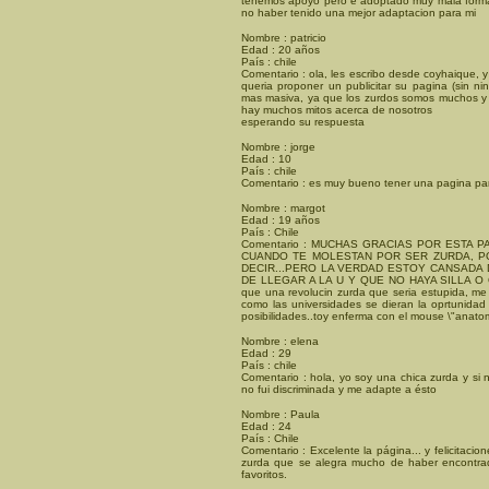
tenemos apoyo pero e adoptado muy mala forma p
no haber tenido una mejor adaptacion para mi
Nombre : patricio
Edad : 20 años
País : chile
Comentario : ola, les escribo desde coyhaique, y
queria proponer un publicitar su pagina (sin n
mas masiva, ya que los zurdos somos muchos y
hay muchos mitos acerca de nosotros
esperando su respuesta
Nombre : jorge
Edad : 10
País : chile
Comentario : es muy bueno tener una pagina par
Nombre : margot
Edad : 19 años
País : Chile
Comentario : MUCHAS GRACIAS POR ESTA 
CUANDO TE MOLESTAN POR SER ZURDA, P
DECIR...PERO LA VERDAD ESTOY CANSADA
DE LLEGAR A LA U Y QUE NO HAYA SILLA O 
que una revolucin zurda que seria estupida, me 
como las universidades se dieran la oprtunida
posibilidades..toy enferma con el mouse \"anatom
Nombre : elena
Edad : 29
País : chile
Comentario : hola, yo soy una chica zurda y si
no fui discriminada y me adapte a ésto
Nombre : Paula
Edad : 24
País : Chile
Comentario : Excelente la página... y felicitacio
zurda que se alegra mucho de haber encontrado
favoritos.