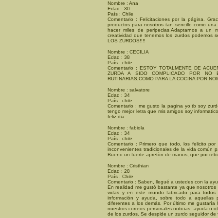
Nombre : Ana
Edad : 30
País : Chile
Comentario : Felicitaciones por la página. Gr
productos para nosotros tan sencillo como una 
hacer miles de peripecias.Adaptarnos a un m
creatividad que tenemos los zurdos podemos se
LOS ZURDOS!!!!
Nombre : CECILIA
Edad : 38
País : chile
Comentario : ESTOY TOTALMENTE DE ACU
ZURDA A SIDO COMPLICADO POR NO E
RUTINARIAS,COMO PARA LA COCINA POR NO
Nombre : salvatore
Edad : 34
País : chile
Comentario : me gusto la pagina yo tb soy zurd
tengo mejor letra que mis amigos soy informatic
feliz dia
Nombre : fabiola
Edad : 34
País : chile
Comentario : Primero que todo, los felicito p
inconvenientes tradicionales de la vida común p
Bueno un fuerte apretòn de manos, que por rebel
Nombre : Cristhian
Edad : 28
País : Chile
Comentario : Saben, llegué a ustedes con la ay
En realidad me gustó bastante ya que nosotros 
vidas y en este mundo fabricado para todos 
información y ayuda, sobre todo a aquellas
diferentes a los demás. Por último me gustaría 
nuestros correos personales noticias, ayuda u 
de los zurdos. Se despide un zurdo seguidor de