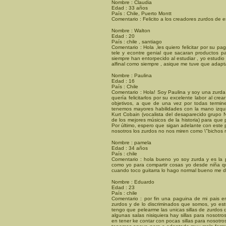
Nombre : Claudia
Edad : 33 años
País : Chile, Puerto Montt
Comentario : Felicito a los creadores zurdos de 
Nombre : Walton
Edad : 20
País : chile , santiago
Comentario : Hola ,les quiero felicitar por su pag
tele y econtre genial que sacaran productos pa
siempre han entorpecido al estudiar , yo estudio
alfinal como siempre , asique me tuve que adaptar 
Nombre : Paulina
Edad : 16
País : Chile
Comentario : Hola! Soy Paulina y soy una zurda
quería felicitarlos por su excelente labor al c
objetivos, a que de una vez por todas termin
tenemos mayores habilidades con la mano izqui
Kurt Cobain (vocalista del desaparecido grupo 
de los mejores músicos de la historia) para que
Por último, espero que sigan adelante con este
nosotros los zurdos no nos miren como \"bichos r
Nombre : pamela
Edad : 34 años
País : chile
Comentario : hola bueno yo soy zurda y es la 
como yo para compartir cosas yo desde niña q
cuando toco guitarra lo hago normal bueno me 
Nombre : Eduardo
Edad : 23
País : chile
Comentario : por fin una paguina de mi pais e
zurdos y de lo discriminados que somos, yo est
tengo que pelearme las unicas sillas de zurdos
algunas salas nisiquiera hay sillas para nosotr
en tener ke contar con pocas sillas para nosotros