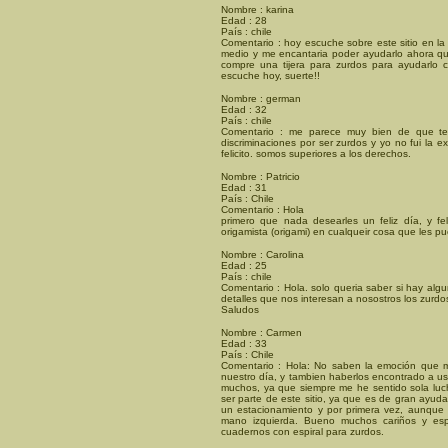
Nombre : karina
Edad : 28
País : chile
Comentario : hoy escuche sobre este sitio en la
medio y me encantaria poder ayudarlo ahora que
compre una tijera para zurdos para ayudarlo c
escuche hoy, suerte!!
Nombre : german
Edad : 32
País : chile
Comentario : me parece muy bien de que te
discriminaciones por ser zurdos y yo no fui la 
felicito. somos superiores a los derechos.
Nombre : Patricio
Edad : 31
País : Chile
Comentario : Hola
primero que nada desearles un feliz día, y fel
origamista (origami) en cualqueir cosa que les
Nombre : Carolina
Edad : 25
País : chile
Comentario : Hola. solo queria saber si hay algu
detalles que nos interesan a nosostros los zurdo
Saludos
Nombre : Carmen
Edad : 33
País : Chile
Comentario : Hola: No saben la emoción que 
nuestro día, y tambien haberlos encontrado a us
muchos, ya que siempre me he sentido sola luch
ser parte de este sitio, ya que es de gran ayu
un estacionamiento y por primera vez, aunque s
mano izquierda. Bueno muchos cariños y esp
cuadernos con espiral para zurdos.