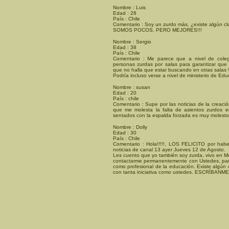
Nombre : Luis
Edad : 28
País : Chile
Comentario : Soy un zurdo más, ¿existe algún cl
SOMOS POCOS, PERO MEJORES!!!
Nombre : Sergio
Edad : 38
País : Chile
Comentario : Me parece que a nivel de coleg
personas zurdas por salas para garantizar que
que no halla que estar buscando en otras salas \
Podría incluso verse a nivel de ministerio de Edu
Nombre : susan
Edad : 20
País : chile
Comentario : Supe por las noticias de la creació
que me molesta la falta de asientos zurdos e
sentados con la espalda forzada es muy molesto
Nombre : Dolly
Edad : 30
País : Chile
Comentario : Hola!!!!!, LOS FELICITO por habe
noticias de canal 13 ayer Jueves 12 de Agosto.
Les cuento que yo también soy zurda, vivo en Mo
contactarme permanentemente con Ustedes, para
como profesional de la educación. Existe algún c
con tanta iniciativa como ustedes. ESCRÍBANME!!!!!