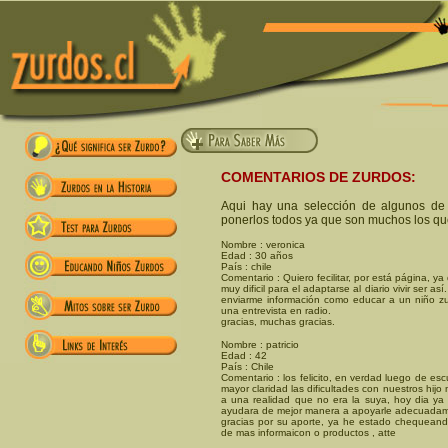
COMENTARIOS DE ZURDOS:
Aqui hay una selección de algunos de
ponerlos todos ya que son muchos los qu
Nombre : veronica
Edad : 30 años
País : chile
Comentario : Quiero fecilitar, por está página, 
muy dificil para el adaptarse al diario vivir ser 
enviarme información como educar a un niño z
una entrevista en radio.
gracias, muchas gracias.
Nombre : patricio
Edad : 42
País : Chile
Comentario : los felicito, en verdad luego de e
mayor claridad las dificultades con nuestros hi
a una realidad que no era la suya, hoy dia ya
ayudara de mejor manera a apoyarle adecuadamen
gracias por su aporte, ya he estado chequeando
de mas informaicon o productos , atte